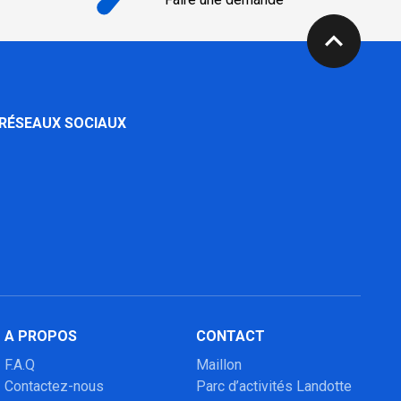
expand_less
 RÉSEAUX SOCIAUX
A PROPOS
CONTACT
F.A.Q
Maillon
Contactez-nous
Parc d’activités Landotte