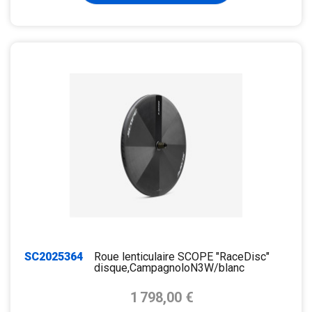
SC2025364
Roue lenticulaire SCOPE "RaceDisc"
disque,CampagnoloN3W/blanc
Prix de base
1 798,00 €