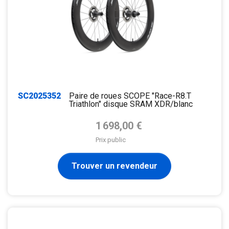
SC2025352
Paire de roues SCOPE "Race-R8.T
Triathlon" disque SRAM XDR/blanc
Prix de base
1 698,00 €
Prix public
Trouver un revendeur