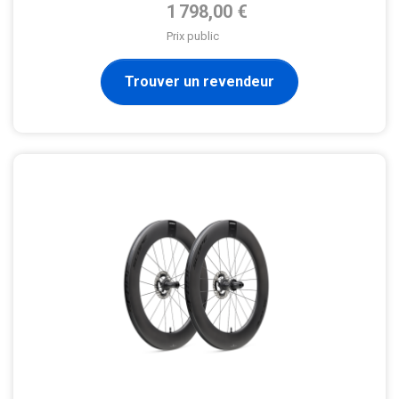
Prix de base
1 798,00 €
Prix public
Trouver un revendeur