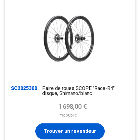
SC2025300
Paire de roues SCOPE "Race-R4"
disque, Shimano/blanc
Prix de base
1 698,00 €
Prix public
Trouver un revendeur