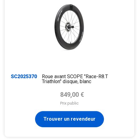
SC2025370
Roue avant SCOPE "Race-R8.T
Triathlon" disque, blanc
Prix de base
849,00 €
Prix public
Trouver un revendeur