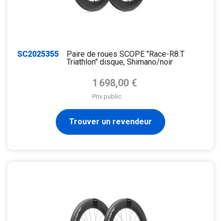
SC2025355
Paire de roues SCOPE "Race-R8.T
Triathlon" disque, Shimano/noir
Prix de base
1 698,00 €
Prix public
Trouver un revendeur