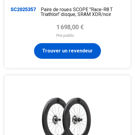
SC2025357
Paire de roues SCOPE "Race-R8.T
Triathlon" disque, SRAM XDR/noir
Prix de base
1 698,00 €
Prix public
Trouver un revendeur