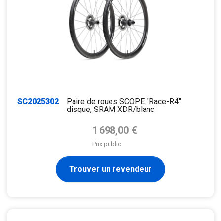
SC2025302
Paire de roues SCOPE "Race-R4"
disque, SRAM XDR/blanc
Prix de base
1 698,00 €
Prix public
Trouver un revendeur