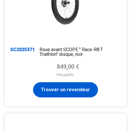
SC2025371
Roue avant SCOPE " Race-R8.T
Triathlon" disque, noir
Prix de base
849,00 €
Prix public
Trouver un revendeur