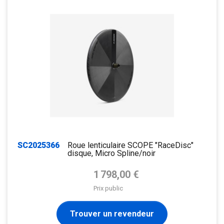
SC2025366
Roue lenticulaire SCOPE "RaceDisc"
disque, Micro Spline/noir
Prix de base
1 798,00 €
Prix public
Trouver un revendeur