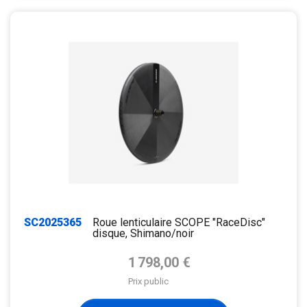
SC2025365
Roue lenticulaire SCOPE "RaceDisc"
disque, Shimano/noir
Prix de base
1 798,00 €
Prix public