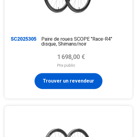
SC2025305
Paire de roues SCOPE "Race-R4"
disque, Shimano/noir
Prix de base
1 698,00 €
Prix public
Trouver un revendeur