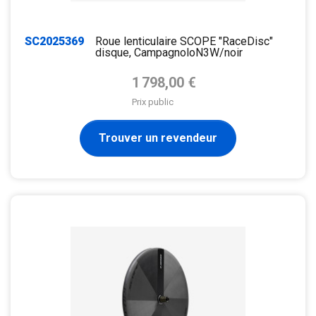
SC2025369
Roue lenticulaire SCOPE "RaceDisc"
disque, CampagnoloN3W/noir
Prix de base
1 798,00 €
Prix public
Trouver un revendeur