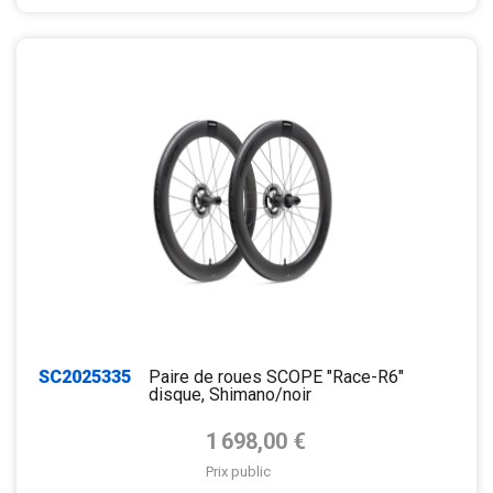
SC2025335
Paire de roues SCOPE "Race-R6"
disque, Shimano/noir
Prix de base
1 698,00 €
Prix public