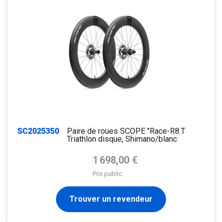
SC2025350
Paire de roues SCOPE "Race-R8.T
Triathlon disque, Shimano/blanc
Prix de base
1 698,00 €
Prix public
Trouver un revendeur