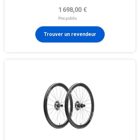
Prix de base
1 698,00 €
Prix public
Trouver un revendeur