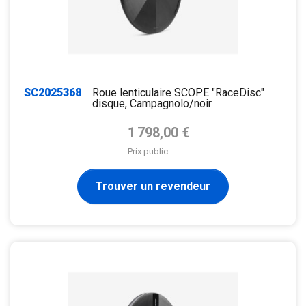
SC2025368
Roue lenticulaire SCOPE "RaceDisc"
disque, Campagnolo/noir
Prix de base
1 798,00 €
Prix public
Trouver un revendeur