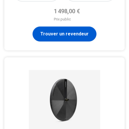
Prix de base
1 498,00 €
Prix public
Trouver un revendeur