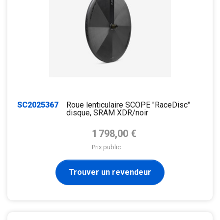
SC2025367
Roue lenticulaire SCOPE "RaceDisc"
disque, SRAM XDR/noir
Prix de base
1 798,00 €
Prix public
Trouver un revendeur