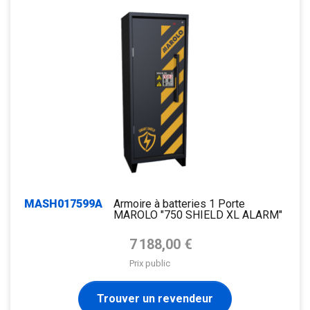
MASH017599A
Armoire à batteries 1 Porte
MAROLO "750 SHIELD XL ALARM"
Prix de base
7 188,00 €
Prix public
Trouver un revendeur