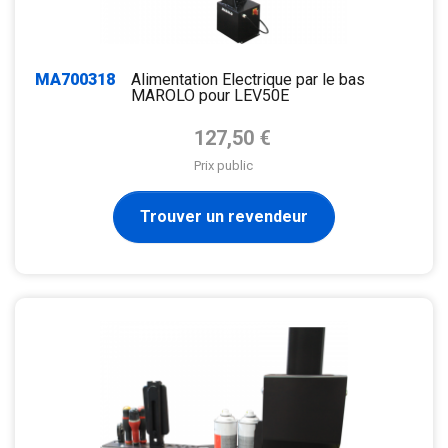
MA700318
Alimentation Electrique par le bas
MAROLO pour LEV50E
Prix de base
127,50 €
Prix public
Trouver un revendeur