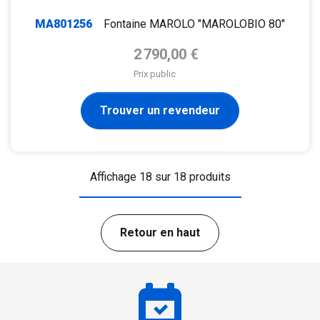
MA801256
Fontaine MAROLO "MAROLOBIO 80"
Prix de base
2 790,00 €
Prix public
Trouver un revendeur
Affichage 18 sur 18 produits
Retour en haut