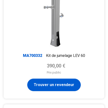
MA700332
Kit de jumelage LEV 60
Prix de base
390,00 €
Prix public
Trouver un revendeur