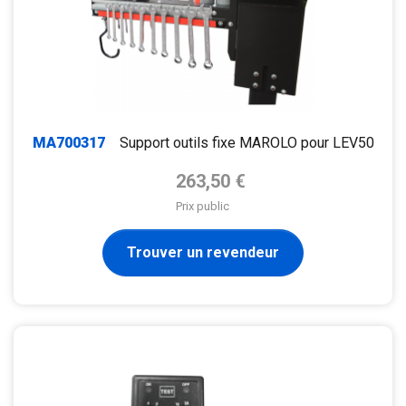
MA700317
Support outils fixe MAROLO pour LEV50
Prix de base
263,50 €
Prix public
Trouver un revendeur