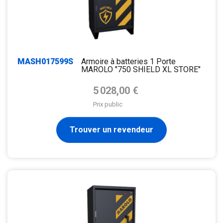
MASH017599S
Armoire à batteries 1 Porte
MAROLO "750 SHIELD XL STORE"
Prix de base
5 028,00 €
Prix public
Trouver un revendeur