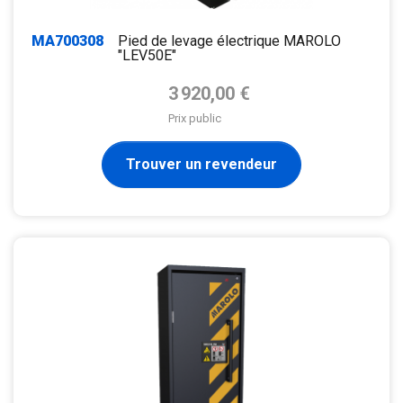
MA700308
Pied de levage électrique MAROLO
"LEV50E"
Prix de base
3 920,00 €
Prix public
Trouver un revendeur