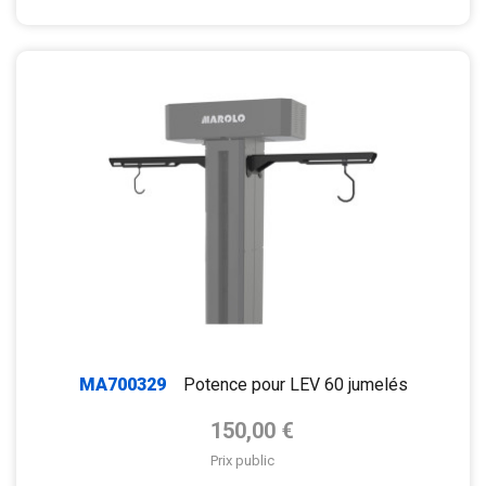
MA700329
Potence pour LEV 60 jumelés
Prix de base
150,00 €
Prix public