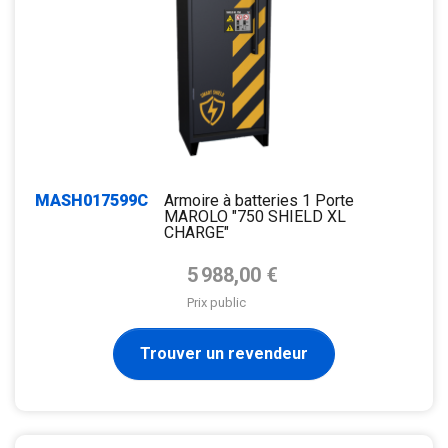
MASH017599C
Armoire à batteries 1 Porte
MAROLO "750 SHIELD XL
CHARGE"
Prix de base
5 988,00 €
Prix public
Trouver un revendeur