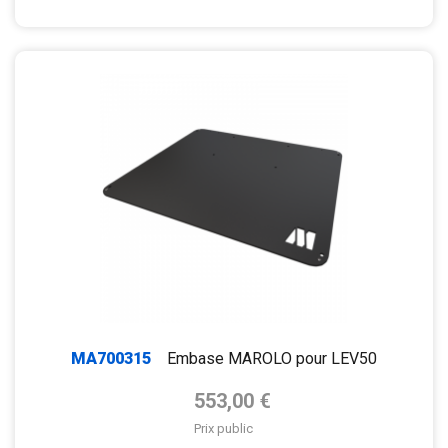
MA700315
Embase MAROLO pour LEV50
Prix de base
553,00 €
Prix public