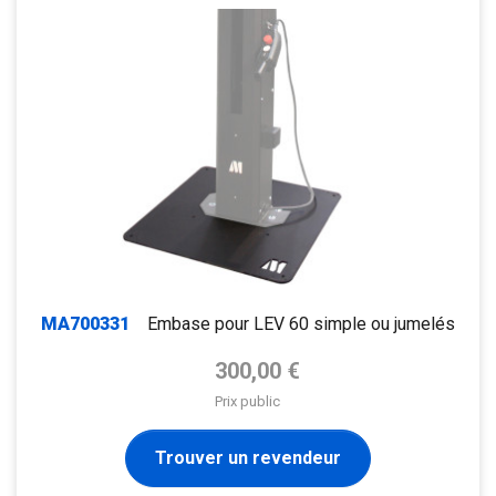
MA700331
Embase pour LEV 60 simple ou jumelés
Prix de base
300,00 €
Prix public
Trouver un revendeur