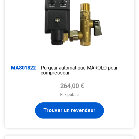
MA801822
Purgeur automatique MAROLO pour
compresseur
Prix de base
264,00 €
Prix public
Trouver un revendeur