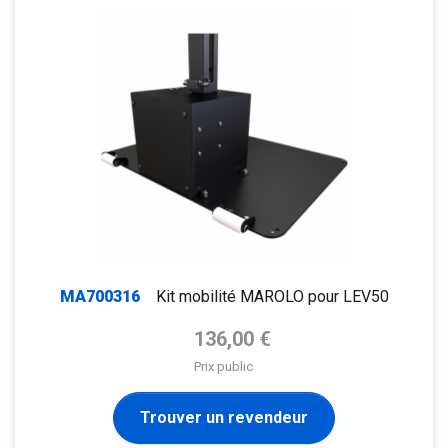
MA700316
Kit mobilité MAROLO pour LEV50
Prix de base
136,00 €
Prix public
Trouver un revendeur