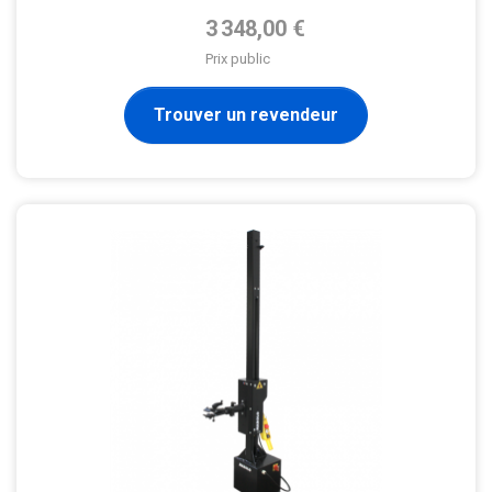
Prix de base
3 348,00 €
Prix public
Trouver un revendeur