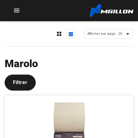

Marolo
Filtrer