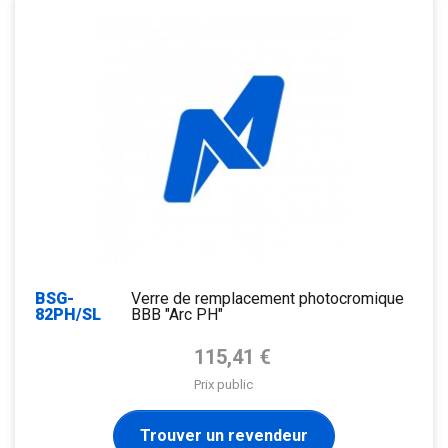
BSG-
Verre de remplacement photocromique
82PH/SL
BBB "Arc PH"
Prix de base
115,41 €
Prix public
Trouver un revendeur