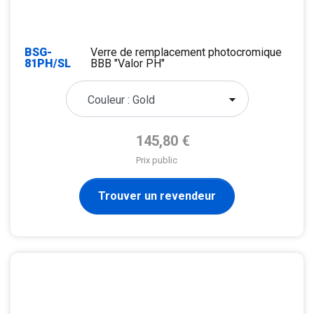
BSG-
Verre de remplacement photocromique
81PH/SL
BBB "Valor PH"
Prix de base
145,80 €
Prix public
Trouver un revendeur