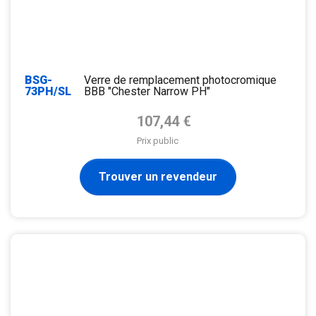
BSG-
Verre de remplacement photocromique
73PH/SL
BBB "Chester Narrow PH"
Prix de base
107,44 €
Prix public
Trouver un revendeur