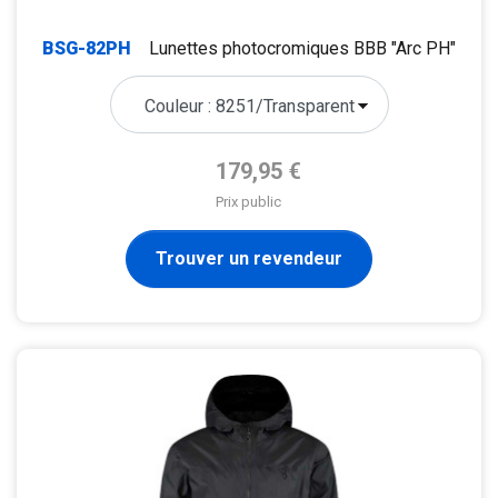
BSG-82PH
Lunettes photocromiques BBB "Arc PH"
Prix de base
179,95 €
Prix public
Trouver un revendeur