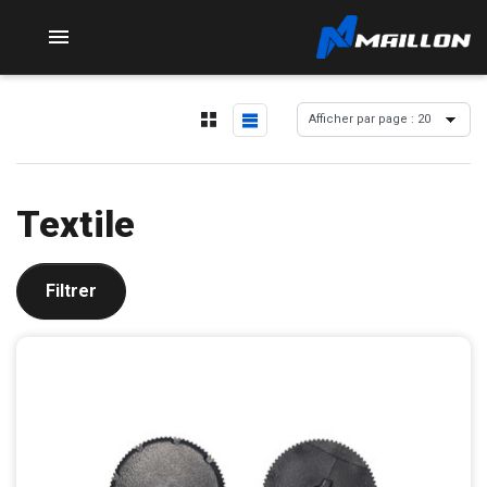

Textile
Filtrer