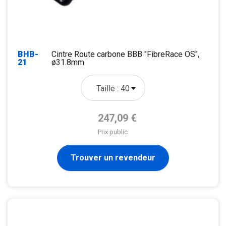
BHB-
Cintre Route carbone BBB "FibreRace OS",
21
ø31.8mm
Prix de base
247,09 €
Prix public
Trouver un revendeur