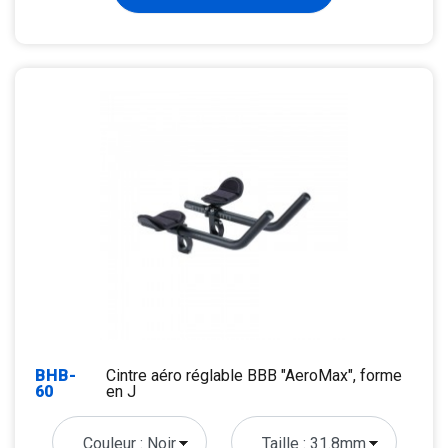
BHB-
Cintre aéro réglable BBB "AeroMax", forme
60
en J