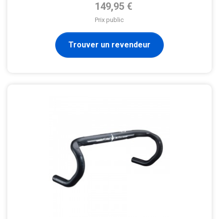
Prix de base
149,95 €
Prix public
Trouver un revendeur