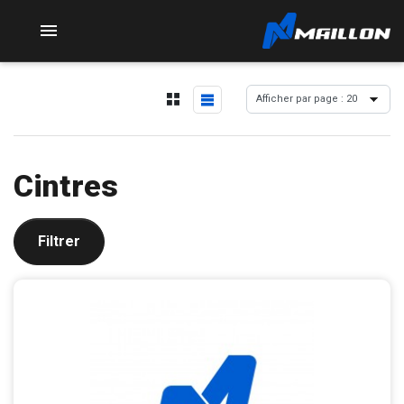

Cintres
Filtrer