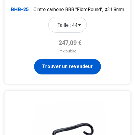
BHB-25
Cintre carbone BBB "FibreRound", ø31.8mm
Prix de base
247,09 €
Prix public
Trouver un revendeur