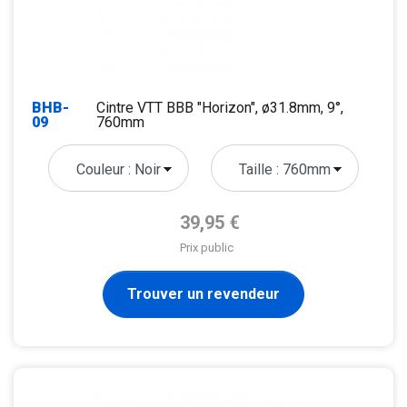
BHB-
Cintre VTT BBB "Horizon", ø31.8mm, 9°,
09
760mm
Prix de base
39,95 €
Prix public
Trouver un revendeur