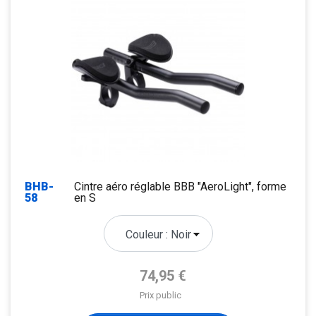
BHB-
Cintre aéro réglable BBB "AeroLight", forme
58
en S
Prix de base
74,95 €
Prix public