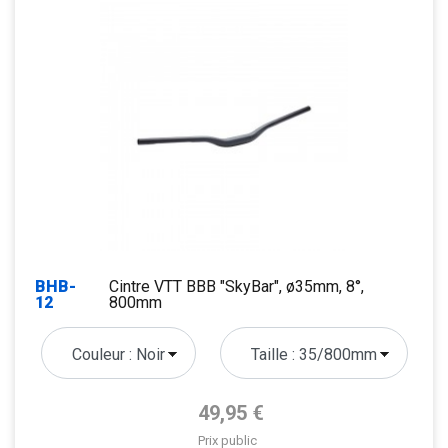
BHB-
Cintre VTT BBB "SkyBar", ø35mm, 8°,
12
800mm
Prix de base
49,95 €
Prix public