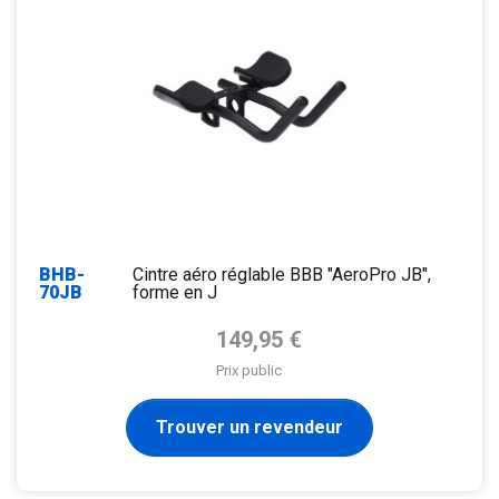
BHB-
Cintre aéro réglable BBB "AeroPro JB",
70JB
forme en J
Prix de base
149,95 €
Prix public
Trouver un revendeur