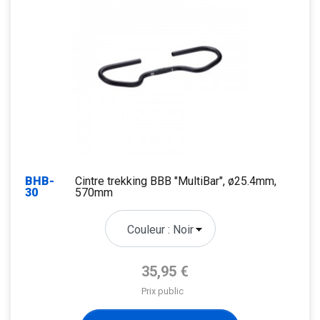
BHB-
Cintre trekking BBB "MultiBar", ø25.4mm,
30
570mm
Prix de base
35,95 €
Prix public