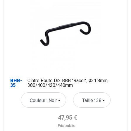
BHB-
Cintre Route Di2 BBB "Racer", ø31.8mm,
35
380/400/420/440mm
Prix de base
47,95 €
Prix public