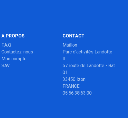
A PROPOS
CONTACT
F.A.Q
Maillon
Contactez-nous
Parc d’activités Landotte
Mon compte
II
SAV
57 route de Landotte - Bat
01
33450 Izon
FRANCE
05.56.38.63.00