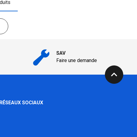
duits
SAV
Faire une demande
expand_less
 RÉSEAUX SOCIAUX