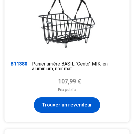
B11380
Panier arrière BASIL "Cento" MIK, en
aluminium, noir mat
Prix de base
107,99 €
Prix public
Trouver un revendeur