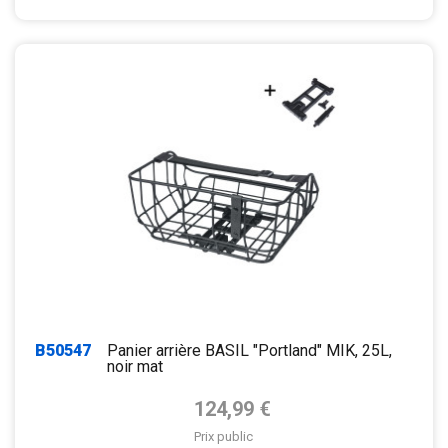
B50547
Panier arrière BASIL "Portland" MIK, 25L,
noir mat
Prix de base
124,99 €
Prix public