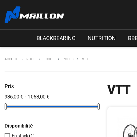
BLACKBEARING
NUTRITION
BB
ACCUEIL
ROUE
SCOPE
ROUES
VTT
VTT
Prix
986,00 € - 1 058,00 €
Disponibilité
En stock
(1)