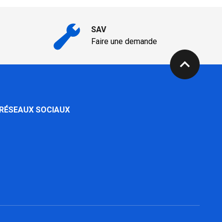
SAV
Faire une demande
expand_less
 RÉSEAUX SOCIAUX