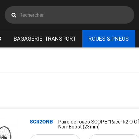
B
BAGAGERIE, TRANSPORT
ROUES & PNEUS
SCR2ONB
Paire de roues SCOPE "Race-R2.O Of
Non-Boost (23mm)