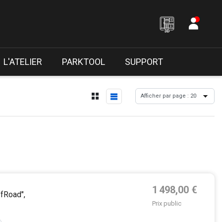
L'ATELIER
PARKTOOL
SUPPORT
Prix de base
1 498,00 €
fRoad",
Prix public