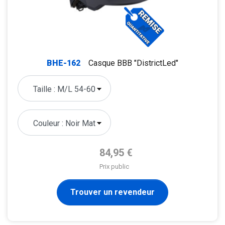
BHE-162
Casque BBB "DistrictLed"
Prix de base
84,95 €
Prix public
Trouver un revendeur