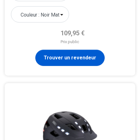
Prix de base
109,95 €
Prix public
Trouver un revendeur