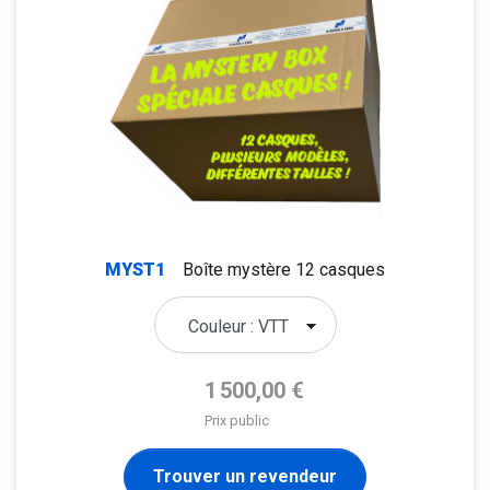
MYST1
Boîte mystère 12 casques
Prix de base
1 500,00 €
Prix public
Trouver un revendeur