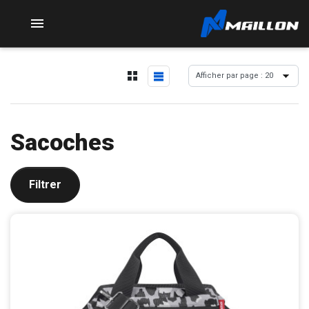

Sacoches
Filtrer