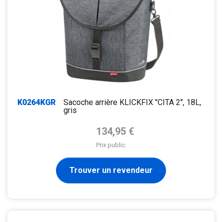
K0264KGR
Sacoche arrière KLICKFIX "CITA 2", 18L,
gris
Prix de base
134,95 €
Prix public
Trouver un revendeur