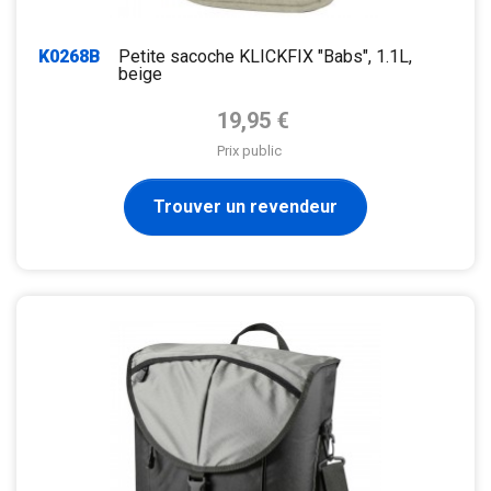
K0268B
Petite sacoche KLICKFIX "Babs", 1.1L,
beige
Prix de base
19,95 €
Prix public
Trouver un revendeur