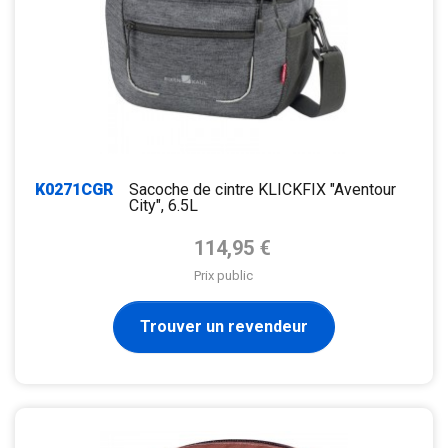
K0271CGR
Sacoche de cintre KLICKFIX "Aventour
City", 6.5L
Prix de base
114,95 €
Prix public
Trouver un revendeur