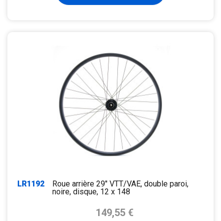
LR1192
Roue arrière 29" VTT/VAE, double paroi,
noire, disque, 12 x 148
Prix de base
149,55 €