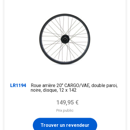
LR1194
Roue arrière 20" CARGO/VAE, double paroi,
noire, disque, 12 x 142
Prix de base
149,95 €
Prix public
Trouver un revendeur