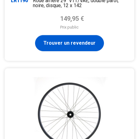
LR1190
Roue arrière 29" VTT/VAE, double paroi,
noire, disque, 12 x 142
Prix de base
149,95 €
Prix public
Trouver un revendeur