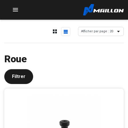

Roue
Filtrer