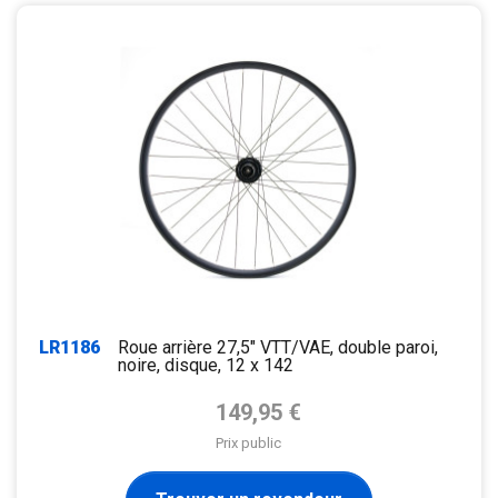
LR1186
Roue arrière 27,5" VTT/VAE, double paroi,
noire, disque, 12 x 142
Prix de base
149,95 €
Prix public