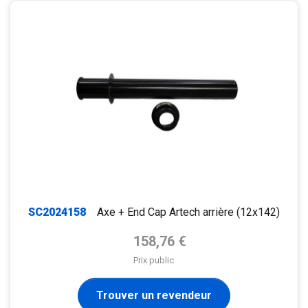
SC2024158
Axe + End Cap Artech arrière (12x142)
Prix de base
158,76 €
Prix public
Trouver un revendeur