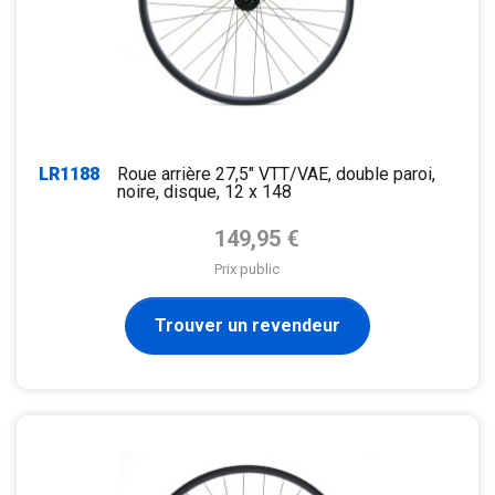
LR1188
Roue arrière 27,5" VTT/VAE, double paroi,
noire, disque, 12 x 148
Prix de base
149,95 €
Prix public
Trouver un revendeur