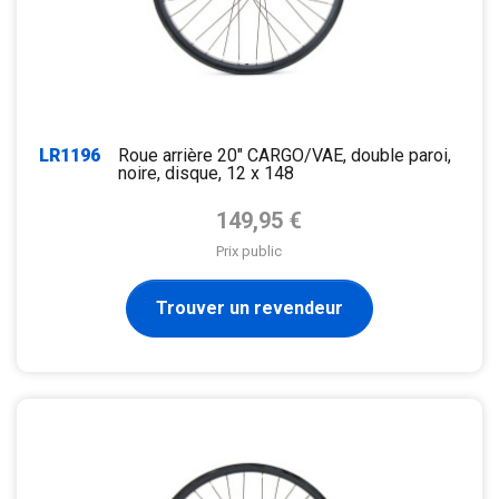
LR1196
Roue arrière 20" CARGO/VAE, double paroi,
noire, disque, 12 x 148
Prix de base
149,95 €
Prix public
Trouver un revendeur