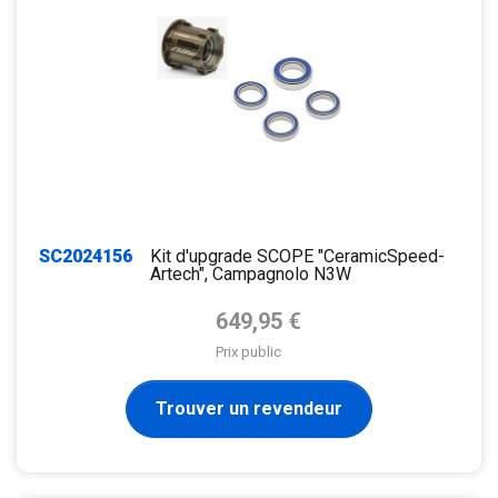
SC2024156
Kit d'upgrade SCOPE "CeramicSpeed-
Artech", Campagnolo N3W
Prix de base
649,95 €
Prix public
Trouver un revendeur