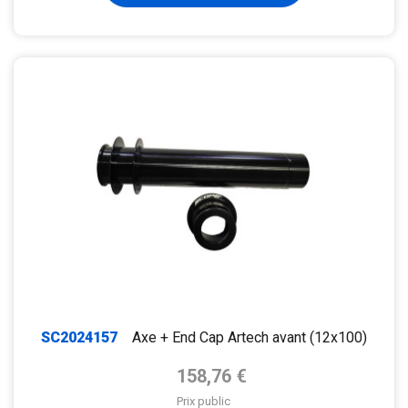
SC2024157
Axe + End Cap Artech avant (12x100)
Prix de base
158,76 €
Prix public