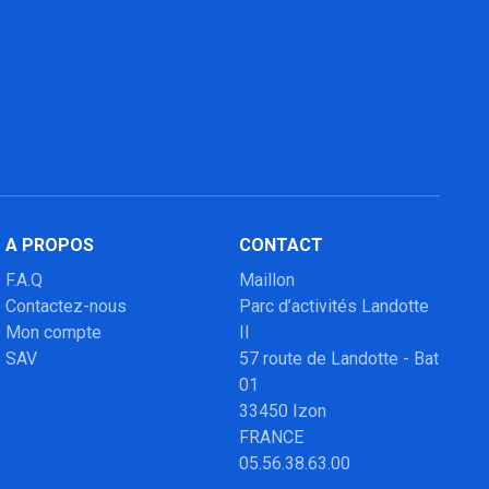
A PROPOS
CONTACT
F.A.Q
Maillon
Contactez-nous
Parc d’activités Landotte
Mon compte
II
SAV
57 route de Landotte - Bat
01
33450 Izon
FRANCE
05.56.38.63.00