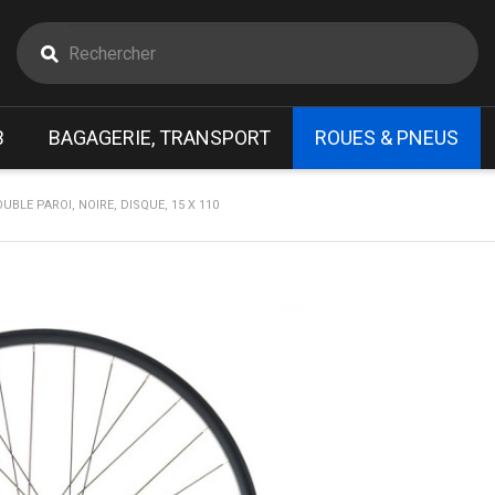
B
BAGAGERIE, TRANSPORT
ROUES & PNEUS
UBLE PAROI, NOIRE, DISQUE, 15 X 110