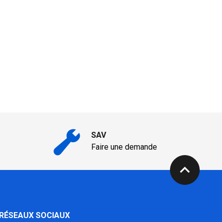
SAV
Faire une demande
expand_less
 RÉSEAUX SOCIAUX