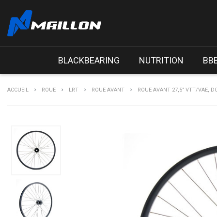
BLACKBEARING
NUTRITION
BB
ACCUEIL
ROUE
LRT
ROUE AVANT
ROUE AVANT 27,5" VTT/VAE, DO