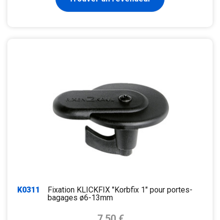
K0311
Fixation KLICKFIX "Korbfix 1" pour portes-
bagages ø6-13mm
Prix de base
7,50 €