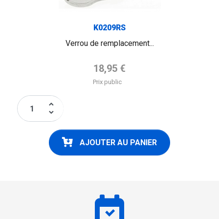
K0209RS
Verrou de remplacement...
Prix de base
18,95 €
Prix public
keyboard_arrow_up
keyboard_arrow_down
AJOUTER AU PANIER