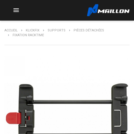

ACCUEIL
KLICKFIX
SUPPORTS
PIÈCES DÉTACHÉES
FIXATION RACKTIME