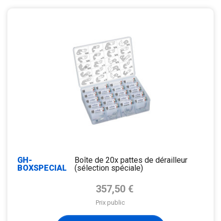
GH-
Boîte de 20x pattes de dérailleur
BOXSPECIAL
(sélection spéciale)
Prix de base
357,50 €
Prix public