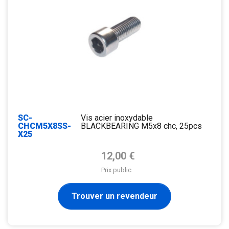
SC-
Vis acier inoxydable
CHCM5X8SS-
BLACKBEARING M5x8 chc, 25pcs
X25
Prix de base
12,00 €
Prix public
Trouver un revendeur