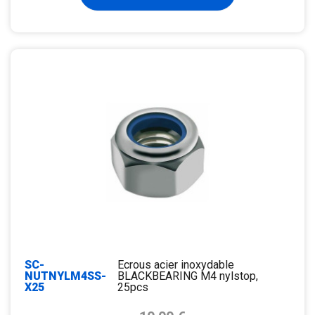
SC-
Ecrous acier inoxydable
NUTNYLM4SS-
BLACKBEARING M4 nylstop,
X25
25pcs
Prix de base