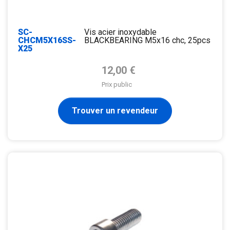
SC-
Vis acier inoxydable
CHCM5X16SS-
BLACKBEARING M5x16 chc, 25pcs
X25
Prix de base
12,00 €
Prix public
Trouver un revendeur