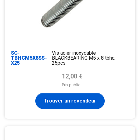
SC-
Vis acier inoxydable
TBHCM5X8SS-
BLACKBEARING M5 x 8 tbhc,
X25
25pcs
Prix de base
12,00 €
Prix public
Trouver un revendeur