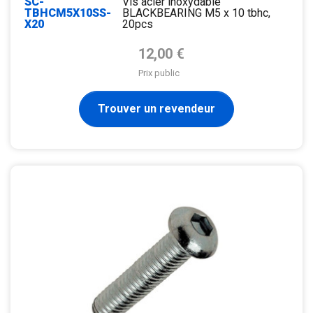
SC-
Vis acier inoxydable
TBHCM5X10SS-
BLACKBEARING M5 x 10 tbhc,
X20
20pcs
Prix de base
12,00 €
Prix public
Trouver un revendeur