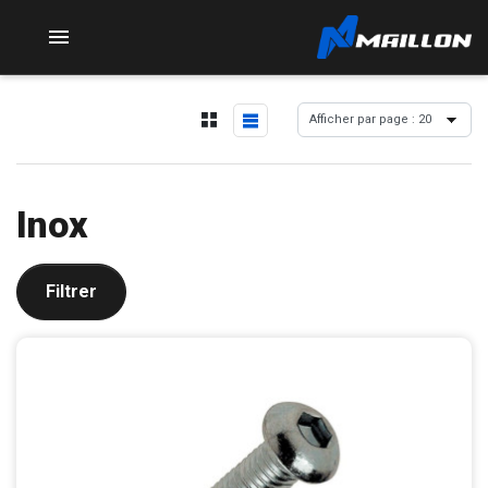

Inox
Filtrer