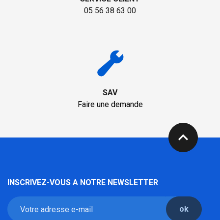
05 56 38 63 00
SAV
Faire une demande
expand_less
INSCRIVEZ-VOUS A NOTRE NEWSLETTER
ok