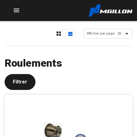

Roulements
Filtrer