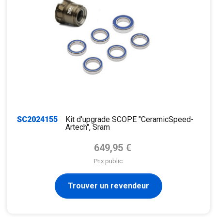
SC2024155
Kit d'upgrade SCOPE "CeramicSpeed-
Artech", Sram
Prix de base
649,95 €
Prix public
Trouver un revendeur