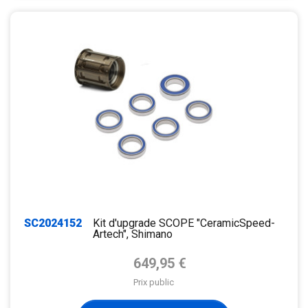
SC2024152
Kit d'upgrade SCOPE "CeramicSpeed-
Artech", Shimano
Prix de base
649,95 €
Prix public