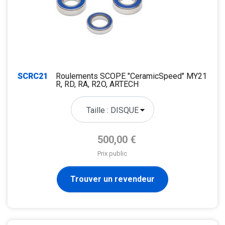
SCRC21
Roulements SCOPE "CeramicSpeed" MY21
R, RD, RA, R2O, ARTECH
Prix de base
500,00 €
Prix public
Trouver un revendeur