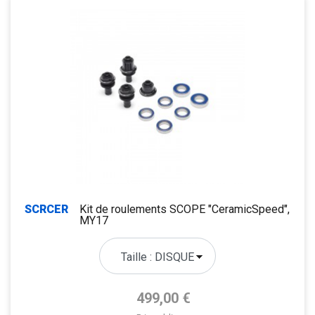
SCRCER
Kit de roulements SCOPE "CeramicSpeed",
MY17
Prix de base
499,00 €