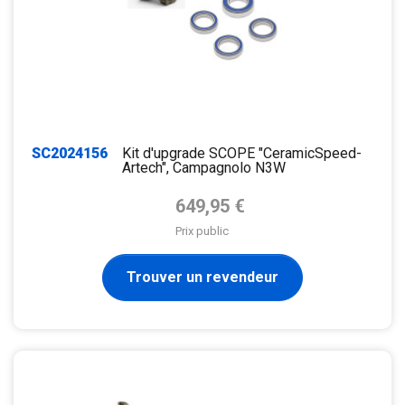
SC2024156
Kit d'upgrade SCOPE "CeramicSpeed-
Artech", Campagnolo N3W
Prix de base
649,95 €
Prix public
Trouver un revendeur