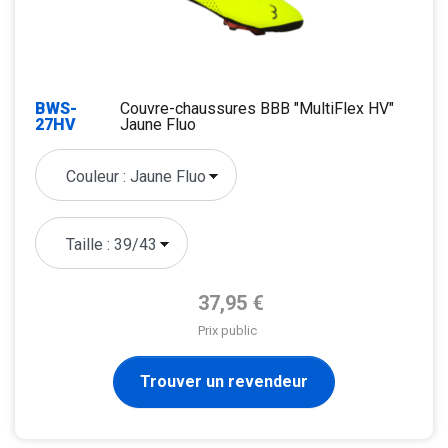
BWS-
Couvre-chaussures BBB "MultiFlex HV"
27HV
Jaune Fluo
Prix de base
37,95 €
Prix public
Trouver un revendeur