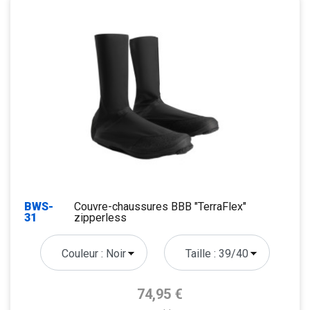
BWS-
Couvre-chaussures BBB "TerraFlex"
31
zipperless
Prix de base
74,95 €