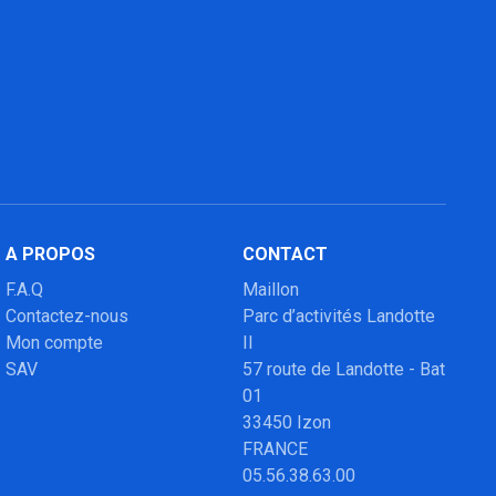
A PROPOS
CONTACT
F.A.Q
Maillon
Contactez-nous
Parc d’activités Landotte
Mon compte
II
SAV
57 route de Landotte - Bat
01
33450 Izon
FRANCE
05.56.38.63.00