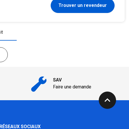
Trouver un revendeur
it
SAV
Faire une demande
expand_less
 RÉSEAUX SOCIAUX