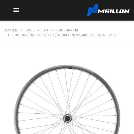

ACCUEIL
ROUE
LRT
ROUE ARRIERE
ROUE ARRIÈRE 700C ROUTE, DOUBLE PAROI, ARGENT, PATIN, QR10