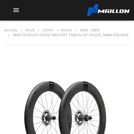

ACCUEIL
ROUE
SCOPE
ROUES
RACE - SÉRIE
PAIRE DE ROUES SCOPE "RACE-R8.T TRIATHLON" DISQUE, SRAM XDR/NOIR