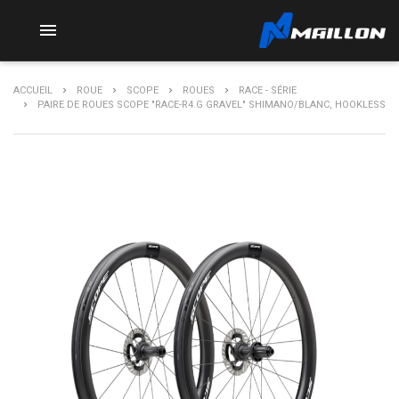

ACCUEIL
ROUE
SCOPE
ROUES
RACE - SÉRIE
PAIRE DE ROUES SCOPE "RACE-R4.G GRAVEL" SHIMANO/BLANC, HOOKLESS