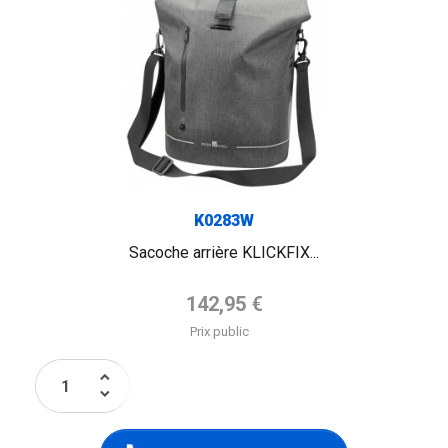
K0283W
Sacoche arrière KLICKFIX...
Prix de base
142,95 €
Prix public
keyboard_arrow_up
keyboard_arrow_down