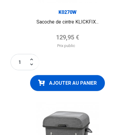
K0270W
Sacoche de cintre KLICKFIX...
Prix de base
129,95 €
Prix public
keyboard_arrow_up
keyboard_arrow_down
AJOUTER AU PANIER