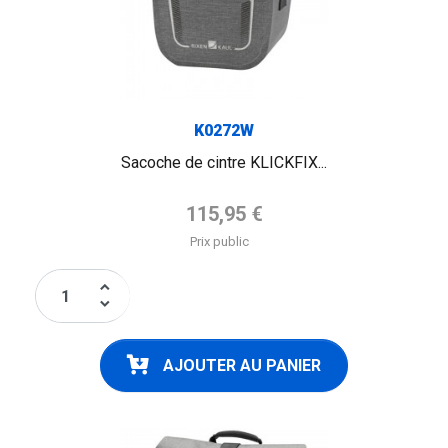
K0272W
Sacoche de cintre KLICKFIX...
Prix de base
115,95 €
Prix public
keyboard_arrow_up
keyboard_arrow_down
AJOUTER AU PANIER