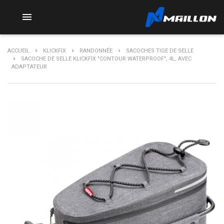

ACCUEIL
KLICKFIX
RANDONNÉE
SACOCHES TIGE DE SELLE
SACOCHE DE SELLE KLICKFIX "CONTOUR WATERPROOF", 4L, AVEC
ADAPTATEUR