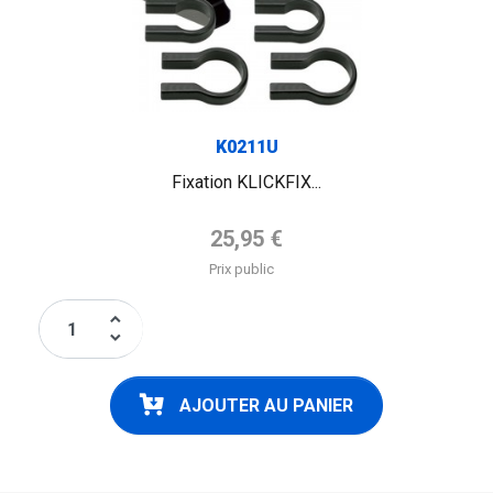
K0211U
Fixation KLICKFIX...
Prix de base
25,95 €
Prix public
keyboard_arrow_up
keyboard_arrow_down
AJOUTER AU PANIER