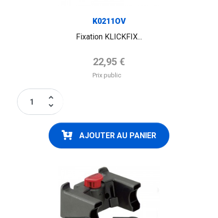
K0211OV
Fixation KLICKFIX...
Prix de base
22,95 €
Prix public
keyboard_arrow_up
keyboard_arrow_down
AJOUTER AU PANIER
FLAG