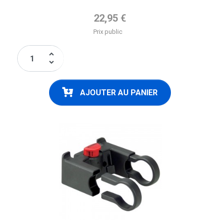
Prix de base
22,95 €
Prix public
keyboard_arrow_up
keyboard_arrow_down
AJOUTER AU PANIER
FLAG