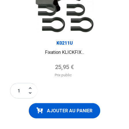
K0211U
Fixation KLICKFIX...
Prix de base
25,95 €
Prix public
keyboard_arrow_up
keyboard_arrow_down
AJOUTER AU PANIER