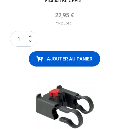
Fixation KLICKFIX...
Prix de base
22,95 €
Prix public
keyboard_arrow_up
keyboard_arrow_down
AJOUTER AU PANIER
FLAG