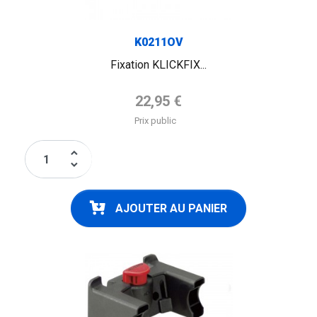
K0211OV
Fixation KLICKFIX...
Prix de base
22,95 €
Prix public
keyboard_arrow_up
keyboard_arrow_down
AJOUTER AU PANIER
FLAG