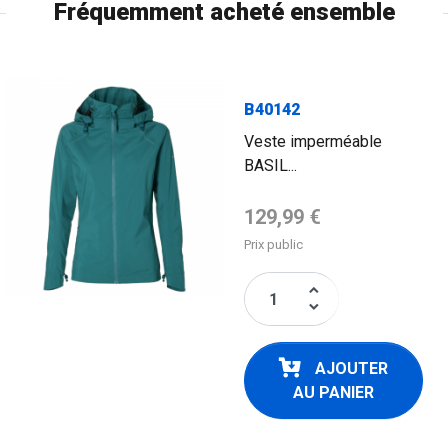
Fréquemment acheté ensemble
B40142
Veste imperméable
BASIL...
Prix de base
129,99 €
Prix public
keyboard_arrow_up
keyboard_arrow_down
AJOUTER
AU PANIER