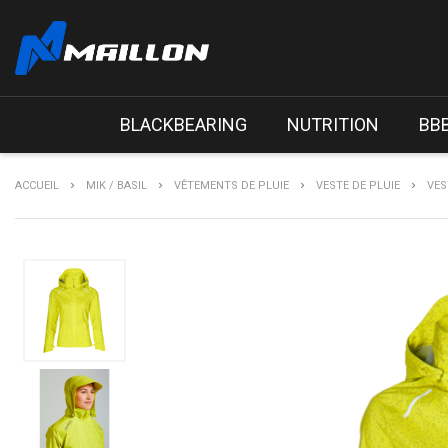
BLACKBEARING
NUTRITION
BB
ACCUEIL
MIK / BASIL
VÊTEMENTS DE PLUIE
VESTE DE PLUIE
VES