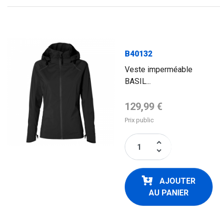
B40132
Veste imperméable
BASIL...
Prix de base
129,99 €
Prix public
keyboard_arrow_up
keyboard_arrow_down
AJOUTER
AU PANIER