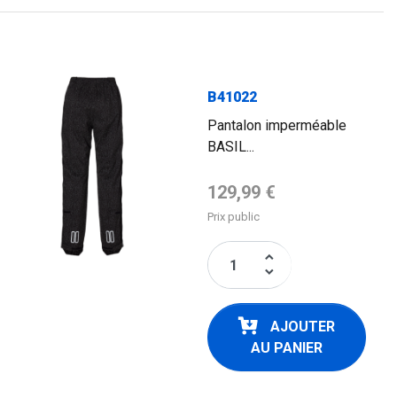
B41022
Pantalon imperméable
BASIL...
Prix de base
129,99 €
Prix public
keyboard_arrow_up
keyboard_arrow_down
AJOUTER
AU PANIER