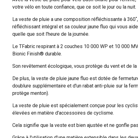
votre vélo en toute confiance, que ce soit le jour ou la nuit.
La veste de pluie a une composition réfléchissante à 360˚
réfléchissant intégral et sa couleur jaune fluo qui vous ai
quelle que soit l'heure de la journée.
Le TFabric respirant à 2 couches 10 000 WP et 10 000 MVP,
Bionic Finish® durable.
Son revêtement écologique, vous protège du vent et de la 
De plus, la veste de pluie jaune fluo est dotée de fermetur
doublure supplémentaire et d'un rabat anti-pluie sur la fer
protège menton).
La veste de pluie est spécialement conçue pour les cycli
élevées en matière d'accessoires de cyclisme.
Cela signifie que la veste est bien ajustée et ne gonfle pa
Grâce à l'utilisation d'une matière extensible dans les deu