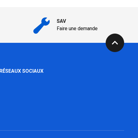
SAV
Faire une demande
expand_less
 RÉSEAUX SOCIAUX