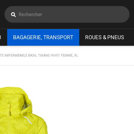
B
BAGAGERIE, TRANSPORT
ROUES & PNEUS
TE IMPERMÉABLE BASIL "SKANE HIVIS" FEMME, XL