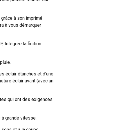
, grâce à son imprimé
dera à vous démarquer
 Intégrée la finition
pluie.
es éclair étanches et d'une
meture éclair avant (avec un
stes qui ont des exigences
s à grande vitesse.
x sens et à la coupe