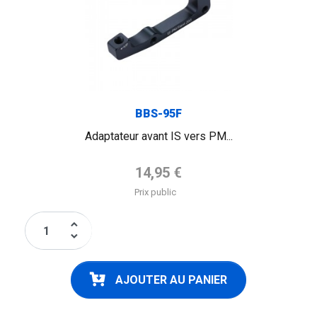
BBS-95F
Adaptateur avant IS vers PM...
Prix de base
14,95 €
Prix public
keyboard_arrow_up
keyboard_arrow_down
AJOUTER AU PANIER