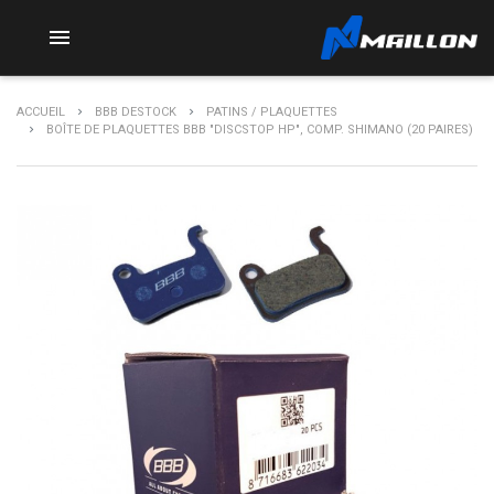

ACCUEIL
BBB DESTOCK
PATINS / PLAQUETTES
BOÎTE DE PLAQUETTES BBB "DISCSTOP HP", COMP. SHIMANO (20 PAIRES)