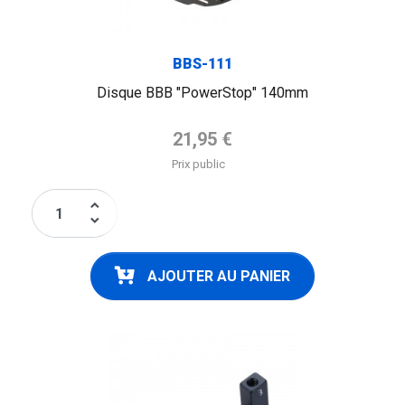
BBS-111
Disque BBB "PowerStop" 140mm
Prix de base
21,95 €
Prix public
keyboard_arrow_up
keyboard_arrow_down
AJOUTER AU PANIER