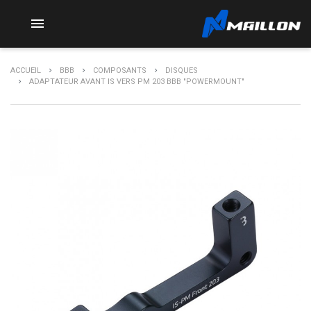

ACCUEIL
BBB
COMPOSANTS
DISQUES
ADAPTATEUR AVANT IS VERS PM 203 BBB "POWERMOUNT"