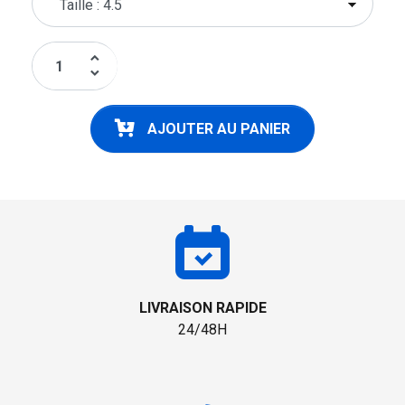
keyboard_arrow_up
keyboard_arrow_down
AJOUTER AU PANIER
LIVRAISON RAPIDE
24/48H