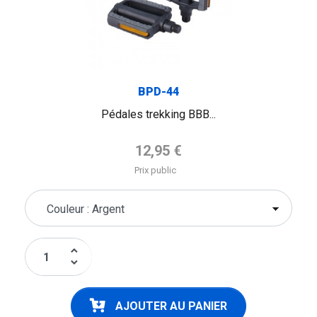
BPD-44
Pédales trekking BBB...
Prix de base
12,95 €
Prix public
keyboard_arrow_up
keyboard_arrow_down
AJOUTER AU PANIER