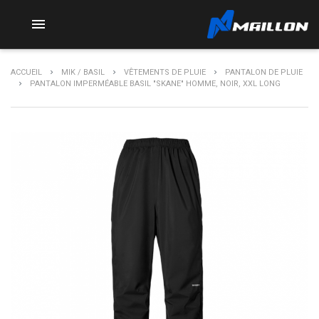

ACCUEIL
MIK / BASIL
VÊTEMENTS DE PLUIE
PANTALON DE PLUIE
PANTALON IMPERMÉABLE BASIL "SKANE" HOMME, NOIR, XXL LONG