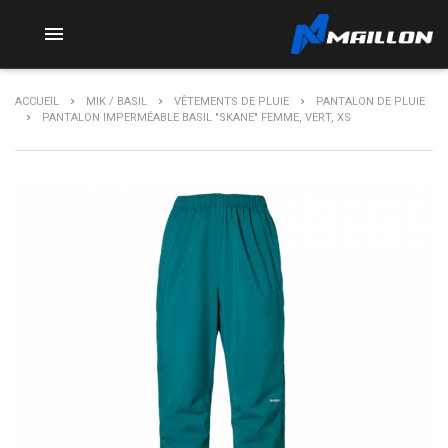

ACCUEIL
MIK / BASIL
VÊTEMENTS DE PLUIE
PANTALON DE PLUIE
PANTALON IMPERMÉABLE BASIL "SKANE" FEMME, VERT, XS