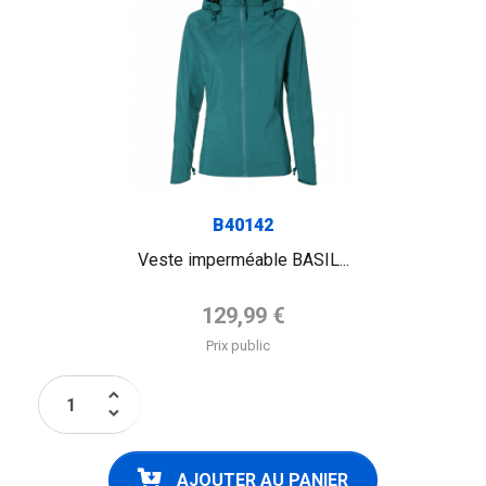
B40142
Veste imperméable BASIL...
Prix de base
129,99 €
Prix public
keyboard_arrow_up
keyboard_arrow_down
AJOUTER AU PANIER