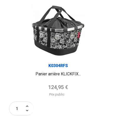
K0304RFS
Panier arrière KLICKFIX...
Prix de base
124,95 €
Prix public
keyboard_arrow_up
keyboard_arrow_down