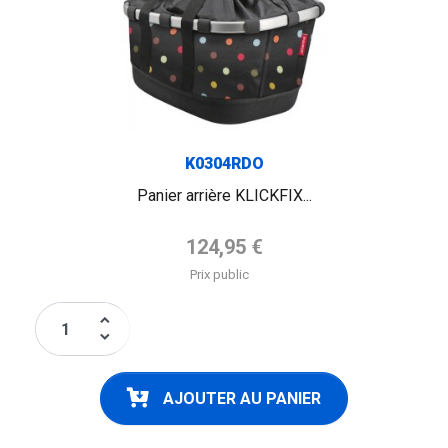
K0304RDO
Panier arrière KLICKFIX...
Prix de base
124,95 €
Prix public
keyboard_arrow_up
keyboard_arrow_down
AJOUTER AU PANIER