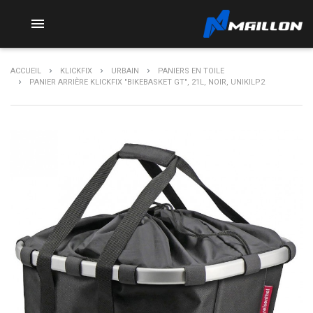

ACCUEIL
KLICKFIX
URBAIN
PANIERS EN TOILE
PANIER ARRIÈRE KLICKFIX "BIKEBASKET GT", 21L, NOIR, UNIKILP2