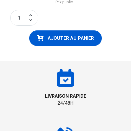
Prix public
keyboard_arrow_up
keyboard_arrow_down
AJOUTER AU PANIER
LIVRAISON RAPIDE
24/48H