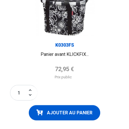
K0303FS
Panier avant KLICKFIX...
Prix de base
72,95 €
Prix public
keyboard_arrow_up
keyboard_arrow_down
AJOUTER AU PANIER