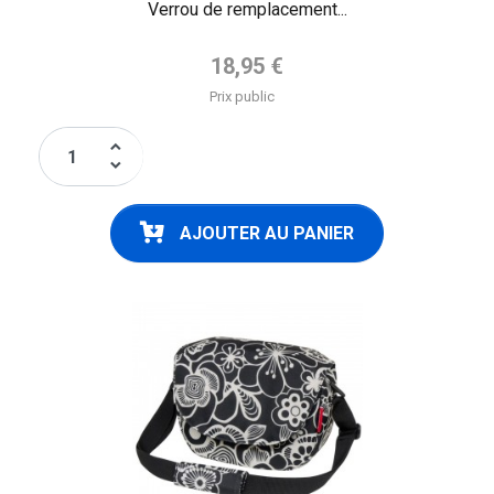
Verrou de remplacement...
Prix de base
18,95 €
Prix public
keyboard_arrow_up
keyboard_arrow_down
AJOUTER AU PANIER