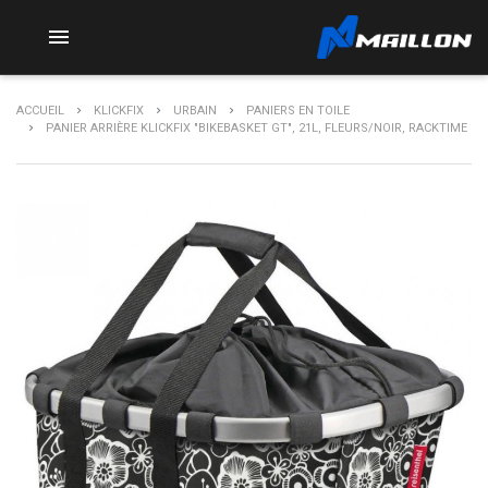

ACCUEIL
KLICKFIX
URBAIN
PANIERS EN TOILE
PANIER ARRIÈRE KLICKFIX "BIKEBASKET GT", 21L, FLEURS/NOIR, RACKTIME