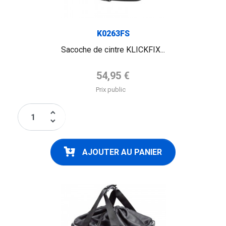
K0263FS
Sacoche de cintre KLICKFIX...
Prix de base
54,95 €
Prix public
keyboard_arrow_up
keyboard_arrow_down
AJOUTER AU PANIER