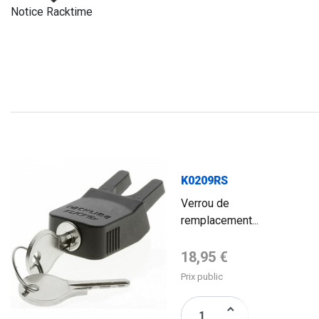
Notice Racktime
K0209RS
Verrou de
remplacement...
Prix de base
18,95 €
Prix public
keyboard_arrow_up