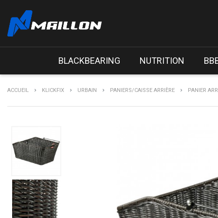
BLACKBEARING
NUTRITION
BB
ACCUEIL
KLICKFIX
URBAIN
PANIERS/CAISSE ARRIÈRE
PANIER ARR