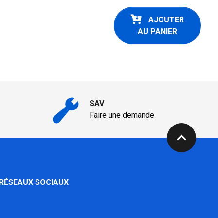
AJOUTER
AU PANIER
SAV
Faire une demande
expand_less
 RÉSEAUX SOCIAUX