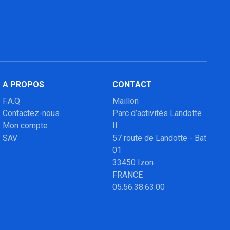
A PROPOS
CONTACT
F.A.Q
Maillon
Contactez-nous
Parc d’activités Landotte
Mon compte
II
SAV
57 route de Landotte - Bat
01
33450 Izon
FRANCE
05.56.38.63.00