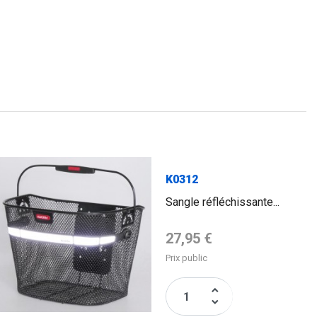
K0312
Sangle réfléchissante...
Prix de base
27,95 €
Prix public
keyboard_arrow_up
keyboard_arrow_down