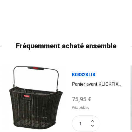
Fréquemment acheté ensemble
K0382KLIK
Panier avant KLICKFIX...
Prix de base
75,95 €
Prix public
keyboard_arrow_up
keyboard_arrow_down