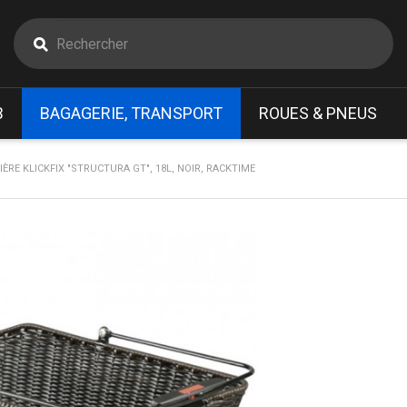
B
BAGAGERIE, TRANSPORT
ROUES & PNEUS
IÈRE KLICKFIX "STRUCTURA GT", 18L, NOIR, RACKTIME