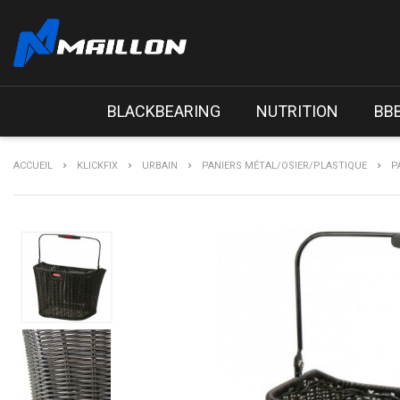
BLACKBEARING
NUTRITION
BB
ACCUEIL
KLICKFIX
URBAIN
PANIERS MÉTAL/OSIER/PLASTIQUE
P