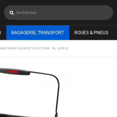
B
BAGAGERIE, TRANSPORT
ROUES & PNEUS
ANIER AVANT KLICKFIX "STRUCTURA", 16L, NOIR EF