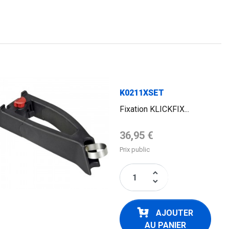
K0211XSET
Fixation KLICKFIX...
Prix de base
36,95 €
Prix public
keyboard_arrow_up
keyboard_arrow_down
AJOUTER
AU PANIER