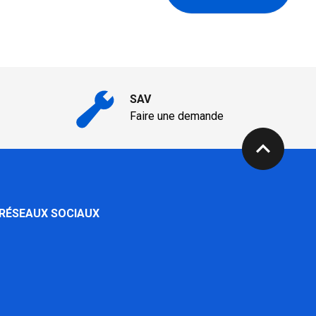
SAV
Faire une demande
expand_less
 RÉSEAUX SOCIAUX