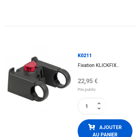
FLAG
K0211
Fixation KLICKFIX...
Prix de base
22,95 €
Prix public
keyboard_arrow_up
keyboard_arrow_down
AJOUTER
AU PANIER