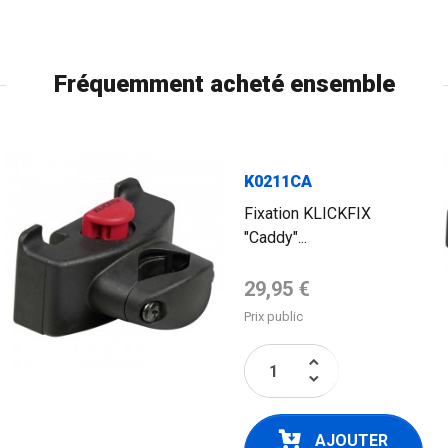
Fréquemment acheté ensemble
FLAG
K0211CA
Fixation KLICKFIX
"Caddy"...
Prix de base
29,95 €
Prix public
keyboard_arrow_up
keyboard_arrow_down
AJOUTER