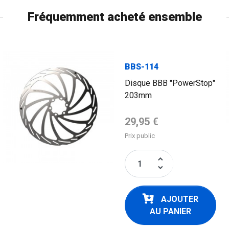
Fréquemment acheté ensemble
BBS-114
Disque BBB "PowerStop"
203mm
Prix de base
29,95 €
Prix public
keyboard_arrow_up
keyboard_arrow_down
AJOUTER
AU PANIER