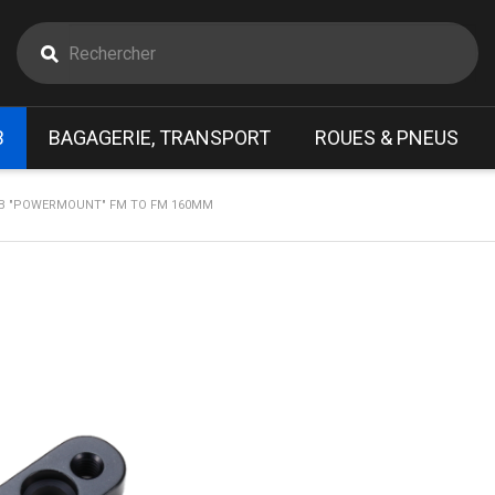
B
BAGAGERIE, TRANSPORT
ROUES & PNEUS
BB "POWERMOUNT" FM TO FM 160MM