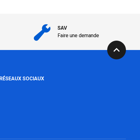
SAV
Faire une demande
expand_less
 RÉSEAUX SOCIAUX