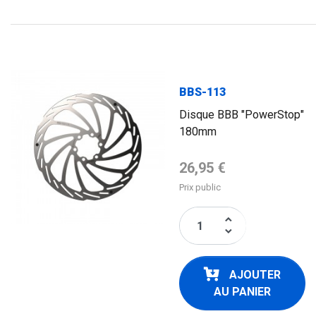
BBS-113
Disque BBB "PowerStop"
180mm
Prix de base
26,95 €
Prix public
keyboard_arrow_up
keyboard_arrow_down
AJOUTER
AU PANIER