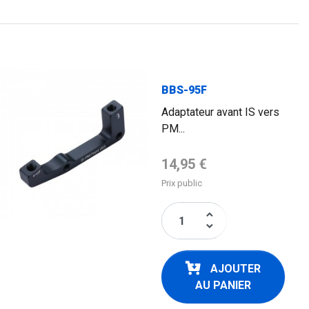
BBS-95F
Adaptateur avant IS vers
PM...
Prix de base
14,95 €
Prix public
keyboard_arrow_up
keyboard_arrow_down
AJOUTER
AU PANIER