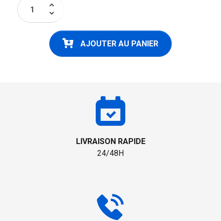
keyboard_arrow_up
keyboard_arrow_down
AJOUTER AU PANIER
LIVRAISON RAPIDE
24/48H