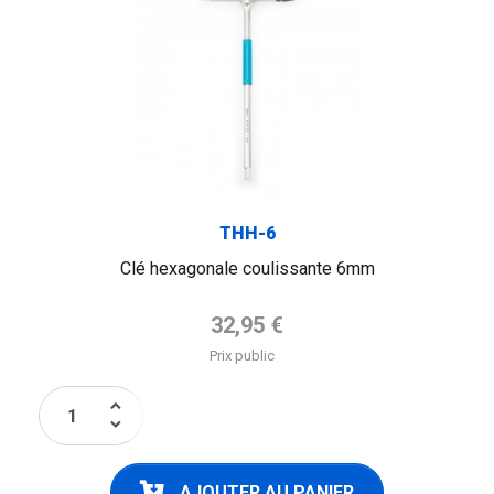
THH-6
Clé hexagonale coulissante 6mm
Prix de base
32,95 €
Prix public
keyboard_arrow_up
keyboard_arrow_down
AJOUTER AU PANIER