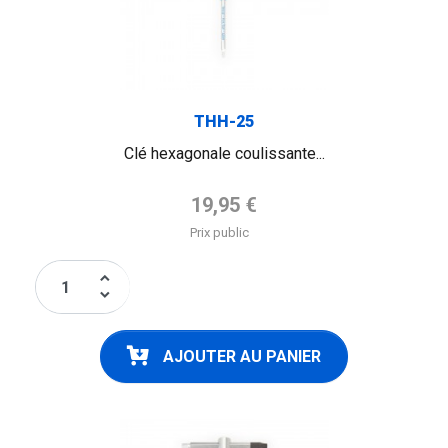
THH-25
Clé hexagonale coulissante...
Prix de base
19,95 €
Prix public
keyboard_arrow_up
keyboard_arrow_down
AJOUTER AU PANIER