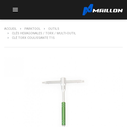

ACCUEIL
PARKTOOL
OUTILS
CLÉS HEXAGONALES / TORX / MULTI-OUTIL
CLÉ TORX COULISSANTE T15