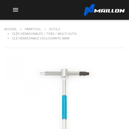

ACCUEIL
PARKTOOL
OUTILS
CLÉS HEXAGONALES / TORX / MULTI-OUTIL
CLÉ HEXAGONALE COULISSANTE 6MM