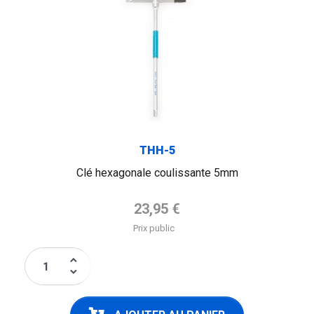
THH-5
Clé hexagonale coulissante 5mm
Prix de base
23,95 €
Prix public
keyboard_arrow_up
keyboard_arrow_down