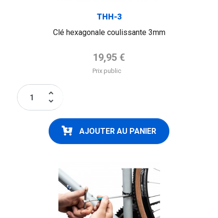
THH-3
Clé hexagonale coulissante 3mm
Prix de base
19,95 €
Prix public
keyboard_arrow_up
keyboard_arrow_down
AJOUTER AU PANIER