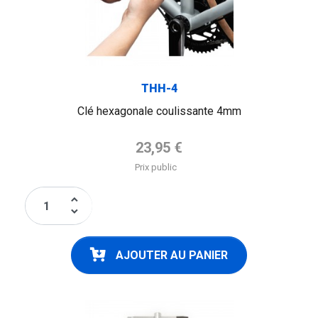
THH-4
Clé hexagonale coulissante 4mm
Prix de base
23,95 €
Prix public
keyboard_arrow_up
keyboard_arrow_down
AJOUTER AU PANIER