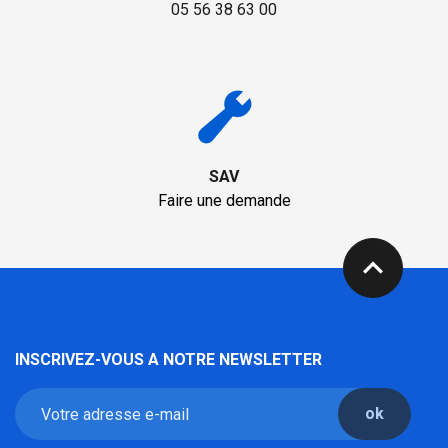
05 56 38 63 00
SAV
Faire une demande
expand_less
INSCRIVEZ-VOUS A NOTRE NEWSLETTER
ok