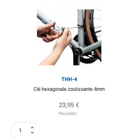
THH-4
Clé hexagonale coulissante 4mm
Prix de base
23,95 €
Prix public
keyboard_arrow_up
keyboard_arrow_down