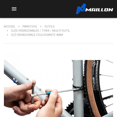

ACCUEIL
PARKTOOL
OUTILS
CLÉS HEXAGONALES / TORX / MULTI-OUTIL
CLÉ HEXAGONALE COULISSANTE 4MM