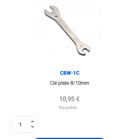
CBW-1C
Clé plate 8/10mm
Prix de base
10,95 €
Prix public
keyboard_arrow_up
keyboard_arrow_down