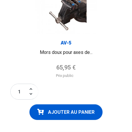
AV-5
Mors doux pour axes de...
Prix de base
65,95 €
Prix public
keyboard_arrow_up
keyboard_arrow_down
AJOUTER AU PANIER