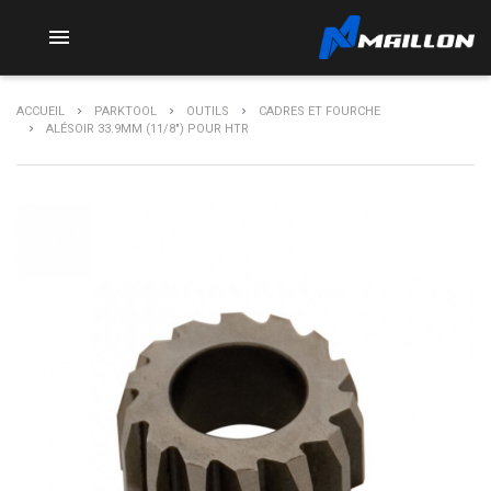

ACCUEIL
PARKTOOL
OUTILS
CADRES ET FOURCHE
ALÉSOIR 33.9MM (11/8") POUR HTR