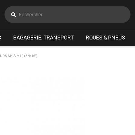
B
BAGAGERIE, TRANSPORT
ROUES & PNEUS
DS M4 À M12 (8-9/16")