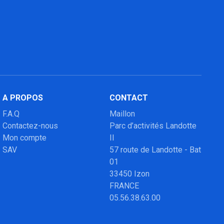
A PROPOS
CONTACT
F.A.Q
Maillon
Contactez-nous
Parc d’activités Landotte
Mon compte
II
SAV
57 route de Landotte - Bat
01
33450 Izon
FRANCE
05.56.38.63.00