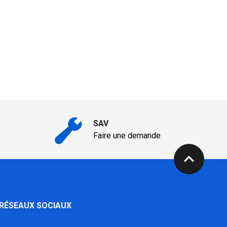
SAV
Faire une demande
expand_less
 RÉSEAUX SOCIAUX