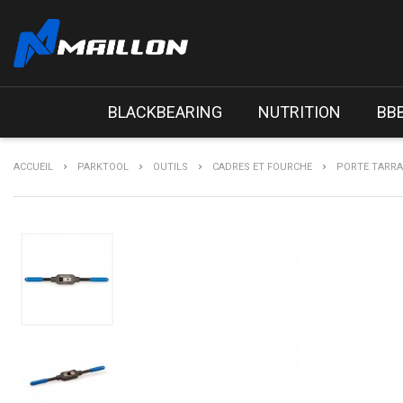
BLACKBEARING
NUTRITION
BB
ACCUEIL
PARKTOOL
OUTILS
CADRES ET FOURCHE
PORTE TARRAU