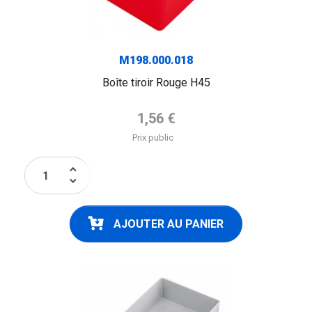
M198.000.018
Boîte tiroir Rouge H45
Prix de base
1,56 €
Prix public
keyboard_arrow_up
keyboard_arrow_down
AJOUTER AU PANIER