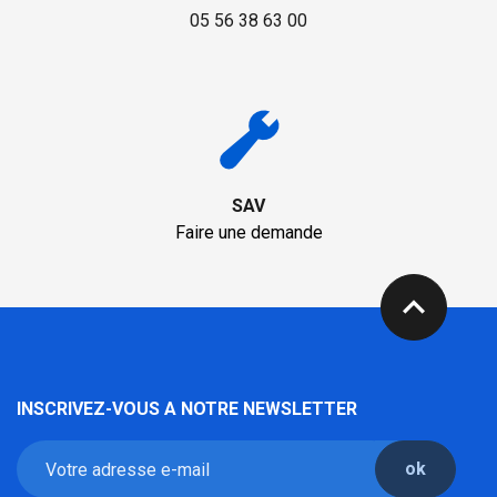
05 56 38 63 00
SAV
Faire une demande
expand_less
INSCRIVEZ-VOUS A NOTRE NEWSLETTER
ok