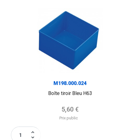
M198.000.024
Boîte tiroir Bleu H63
Prix de base
5,60 €
Prix public
keyboard_arrow_up
keyboard_arrow_down