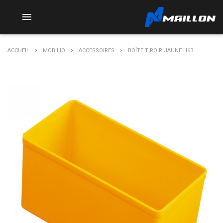

ACCUEIL
MOBILIO
ACCESSOIRES
BOÎTE TIROIR JAUNE H63