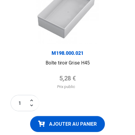
M198.000.021
Boîte tiroir Grise H45
Prix de base
5,28 €
Prix public
keyboard_arrow_up
keyboard_arrow_down
AJOUTER AU PANIER