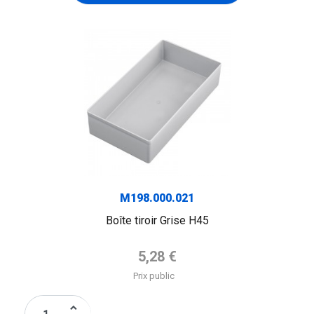
M198.000.021
Boîte tiroir Grise H45
Prix de base
5,28 €
Prix public
keyboard_arrow_up