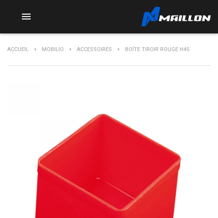

ACCUEIL
MOBILIO
ACCESSOIRES
BOÎTE TIROIR ROUGE H45