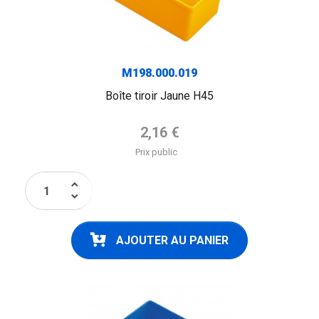
M198.000.019
Boîte tiroir Jaune H45
Prix de base
2,16 €
Prix public
keyboard_arrow_up
keyboard_arrow_down
AJOUTER AU PANIER