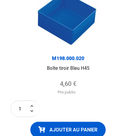
M198.000.020
Boîte tiroir Bleu H45
Prix de base
4,60 €
Prix public
keyboard_arrow_up
keyboard_arrow_down
AJOUTER AU PANIER