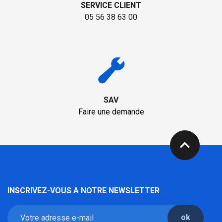
SERVICE CLIENT
05 56 38 63 00
SAV
Faire une demande
expand_less
INSCRIVEZ-VOUS A NOTRE NEWSLETTER
ok