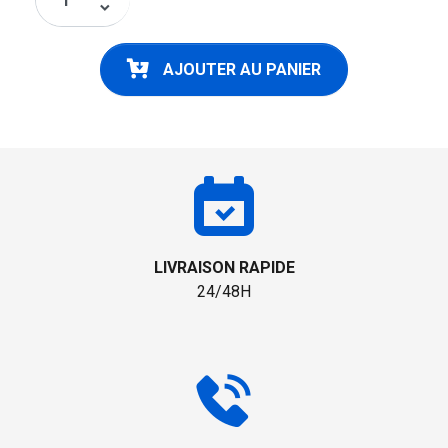
keyboard_arrow_down
AJOUTER AU PANIER
LIVRAISON RAPIDE
24/48H