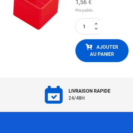
Prix de base
1,56 €
Prix public
keyboard_arrow_up
keyboard_arrow_down
AJOUTER
AU PANIER
LIVRAISON RAPIDE
24/48H