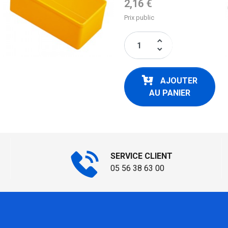
Prix de base
2,16 €
Prix public
keyboard_arrow_up
keyboard_arrow_down
AJOUTER
AU PANIER
SERVICE CLIENT
05 56 38 63 00