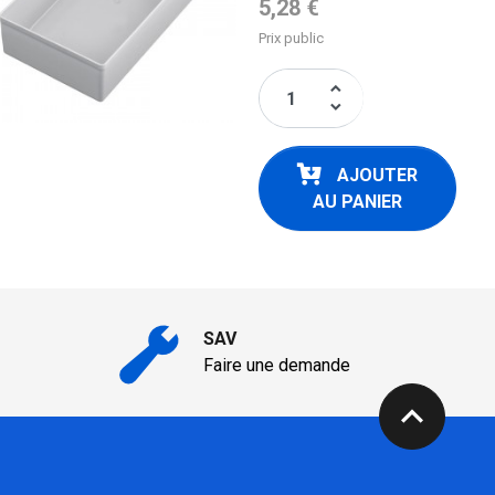
Prix de base
5,28 €
Prix public
keyboard_arrow_up
keyboard_arrow_down
AJOUTER
AU PANIER
SAV
Faire une demande
expand_less