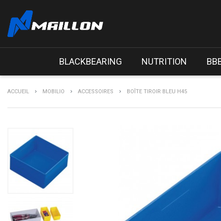
BLACKBEARING
NUTRITION
BB
ACCUEIL
MOBILIO
ACCESSOIRES
BOÎTE TIROIR BLEU H45