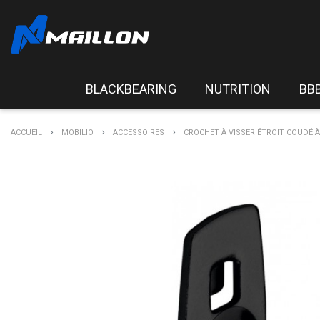
BLACKBEARING
NUTRITION
BB
ACCUEIL
MOBILIO
ACCESSOIRES
CROCHET À VISSER ÉTROIT COUDÉ À