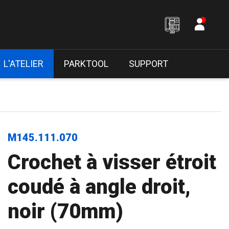
L'ATELIER
PARKTOOL
SUPPORT
M145.111.070
Crochet à visser étroit
coudé à angle droit,
noir (70mm)