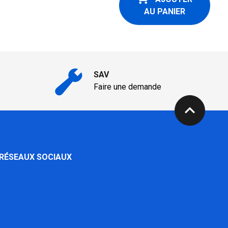
AU PANIER
SAV
Faire une demande
expand_less
 RÉSEAUX SOCIAUX