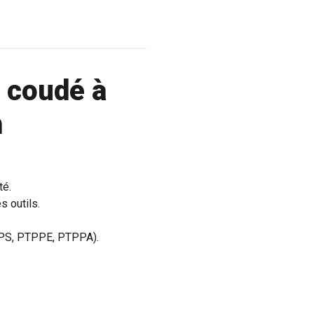
t coudé à
m
té.
s outils.
TPPS, PTPPE, PTPPA).