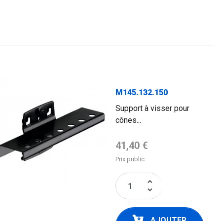
M145.132.150
Support à visser pour
cônes...
Prix de base
41,40 €
Prix public
keyboard_arrow_up
keyboard_arrow_down
AJOUTER