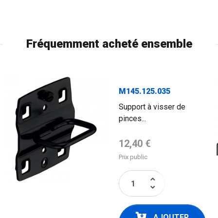
Fréquemment acheté ensemble
M145.125.035
Support à visser de
pinces...
Prix de base
12,40 €
Prix public
keyboard_arrow_up
keyboard_arrow_down
AJOUTER