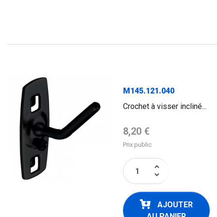
M145.121.040
Crochet à visser incliné...
Prix de base
8,20 €
Prix public
keyboard_arrow_up
keyboard_arrow_down
AJOUTER
AU PANIER