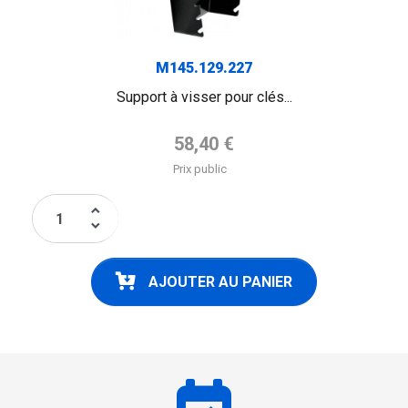
M145.129.227
Support à visser pour clés...
Prix de base
58,40 €
Prix public
keyboard_arrow_up
keyboard_arrow_down
AJOUTER AU PANIER