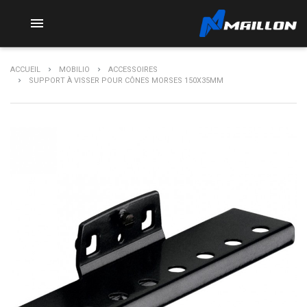

ACCUEIL
MOBILIO
ACCESSOIRES
SUPPORT À VISSER POUR CÔNES MORSES 150X35MM