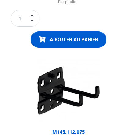
Prix public
keyboard_arrow_up
keyboard_arrow_down
AJOUTER AU PANIER
M145.112.075