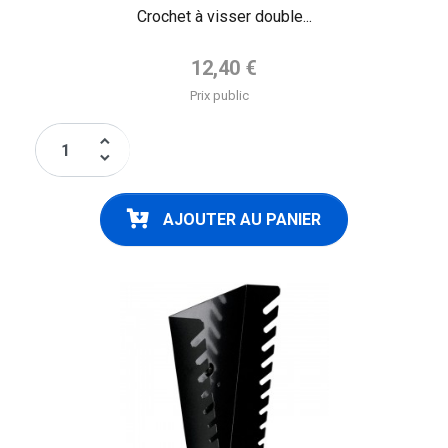
Crochet à visser double...
Prix de base
12,40 €
Prix public
keyboard_arrow_up
keyboard_arrow_down
AJOUTER AU PANIER