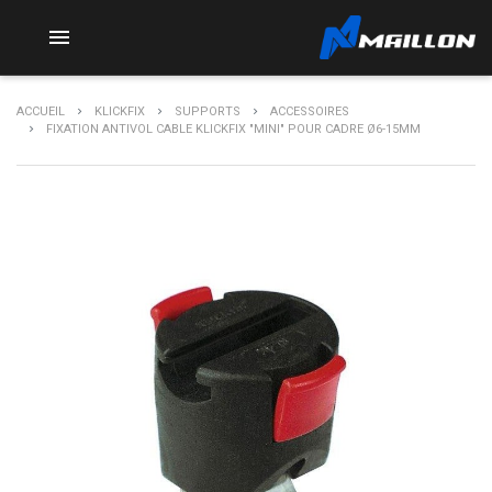

ACCUEIL
KLICKFIX
SUPPORTS
ACCESSOIRES
FIXATION ANTIVOL CABLE KLICKFIX "MINI" POUR CADRE Ø6-15MM