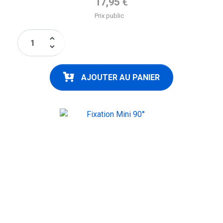
17,95 €
Prix public
keyboard_arrow_up
keyboard_arrow_down
AJOUTER AU PANIER