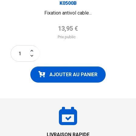
K0500B
Fixation antivol cable...
Prix de base
13,95 €
Prix public
keyboard_arrow_up
keyboard_arrow_down
AJOUTER AU PANIER
LIVRAISON RAPIDE