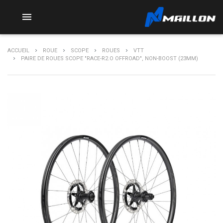

ACCUEIL
ROUE
SCOPE
ROUES
VTT
PAIRE DE ROUES SCOPE "RACE-R2.O OFFROAD", NON-BOOST (23MM)