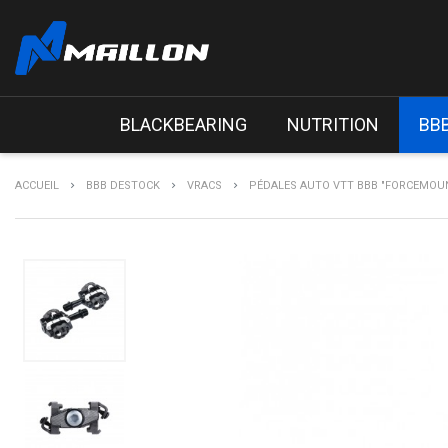
BLACKBEARING
NUTRITION
BB
ACCUEIL
BBB DESTOCK
VRACS
PÉDALES AUTO VTT BBB "FORCEMOU