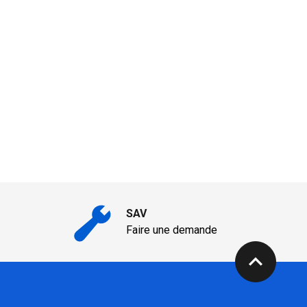
SAV
Faire une demande
expand_less