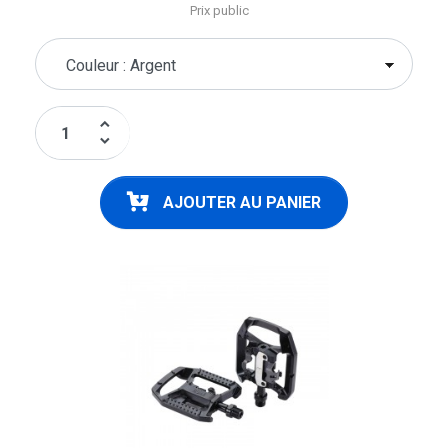
Prix public
keyboard_arrow_up
keyboard_arrow_down
AJOUTER AU PANIER