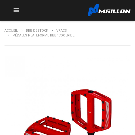

ACCUEIL
BBB DESTOCK
VRACS
PÉDALES PLATEFORME BBB "COOLRIDE"