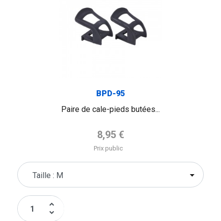
BPD-95
Paire de cale-pieds butées...
Prix de base
8,95 €
Prix public
keyboard_arrow_up
keyboard_arrow_down