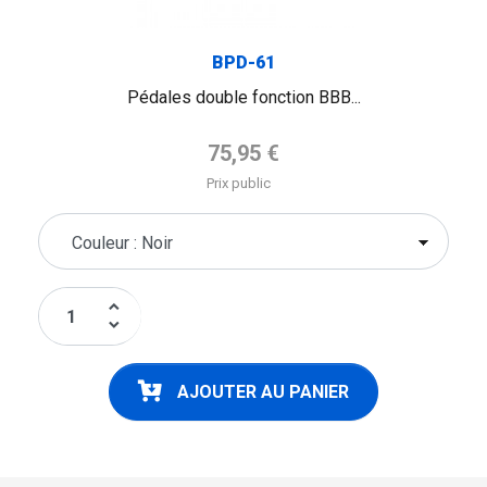
BPD-61
Pédales double fonction BBB...
Prix de base
75,95 €
Prix public
keyboard_arrow_up
keyboard_arrow_down
AJOUTER AU PANIER