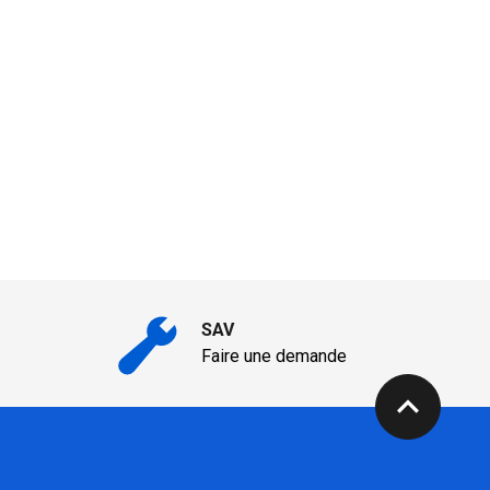
SAV
Faire une demande
expand_less