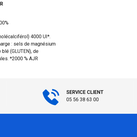
R
00%
lécalciférol) 4000 UI*.
harge : sels de magnésium
de blé (GLUTEN), de
ules. *2000 % AJR
SERVICE CLIENT
05 56 38 63 00